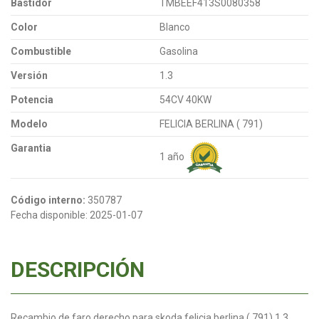
Bastidor
TMBEEF413S0080358
Color
Blanco
Combustible
Gasolina
Versión
1.3
Potencia
54CV 40KW
Modelo
FELICIA BERLINA ( 791)
Garantia
1 año
Código interno:
350787
Fecha disponible:
2025-01-07
DESCRIPCIÓN
Recambio de faro derecho para skoda felicia berlina ( 791) 1.3