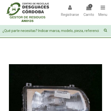
0
Registrarse
Carrito
Menu