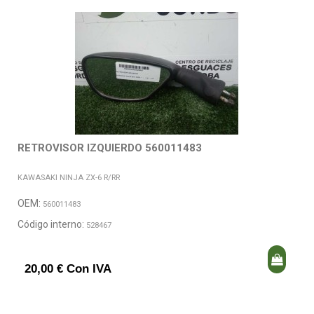
RETROVISOR IZQUIERDO 560011483
KAWASAKI NINJA ZX-6 R/RR
OEM:
560011483
Código interno:
528467
20,00 € Con IVA