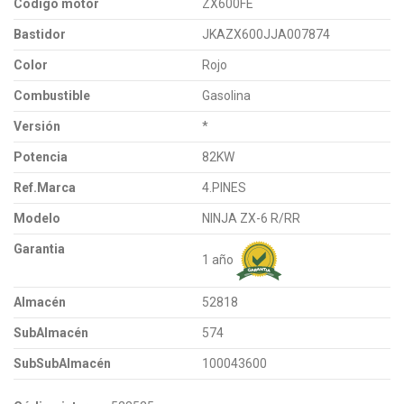
Código motor
ZX600FE
Bastidor
JKAZX600JJA007874
Color
Rojo
Combustible
Gasolina
Versión
*
Potencia
82KW
Ref.Marca
4.PINES
Modelo
NINJA ZX-6 R/RR
Garantia
1 año
Almacén
52818
SubAlmacén
574
SubSubAlmacén
100043600