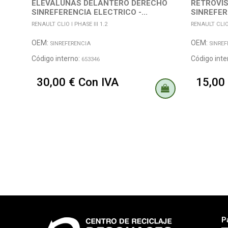
ELEVALUNAS DELANTERO DERECHO
RETROVIS
SINREFERENCIA ELECTRICO -...
SINREFER
NEGRO
RENAULT CLIO I PHASE III 1.2
RENAULT CLIO 
OEM:
OEM:
SINREFERENCIA
SINREF
Código interno:
Código inte
653346
30,00 € Con IVA
15,00
P