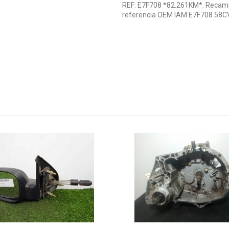
REF: E7F708 *82.261KM*. Recambio
referencia OEM IAM E7F708 58C