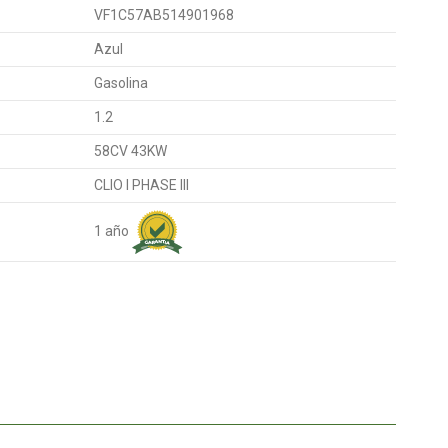
VF1C57AB514901968
Azul
Gasolina
1.2
58CV 43KW
CLIO I PHASE III
1 año