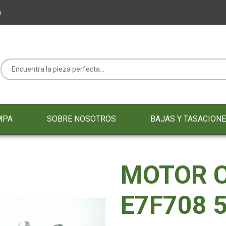
m
MPA
SOBRE NOSOTROS
BAJAS Y TASACION
MOTOR 
E7F708 