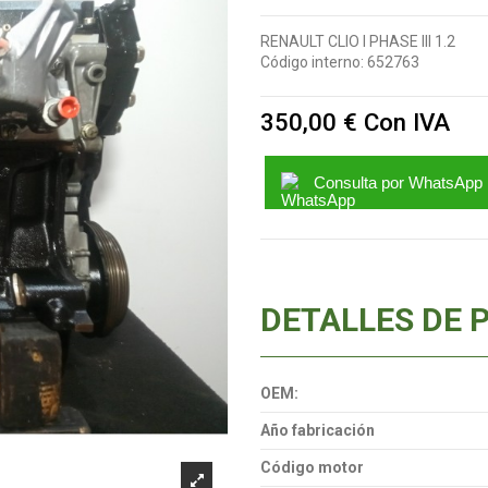
RENAULT CLIO I PHASE III 1.2
Código interno:
652763
350,00 €
Con IVA
Consulta por WhatsApp
DETALLES DE 
OEM:
Año fabricación
Código motor