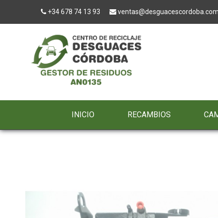
+34 678 74 13 93
ventas@desguacescordoba.co
INICIO
RECAMBIOS
CA