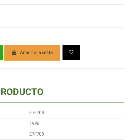
Añadir a la cesta
PRODUCTO
E7F708
1996
E7F708