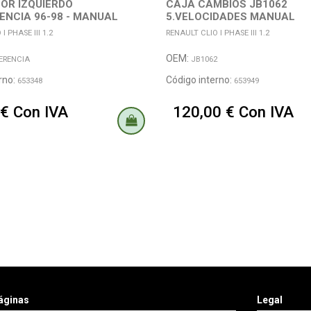
OR IZQUIERDO
CAJA CAMBIOS JB1062
ENCIA 96-98 - MANUAL
5.VELOCIDADES MANUAL
I PHASE III 1.2
RENAULT CLIO I PHASE III 1.2
OEM:
ERENCIA
JB1062
rno:
Código interno:
653348
653949
 € Con IVA
120,00 € Con IVA
áginas
Legal