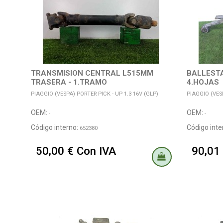
TRANSMISION CENTRAL L515MM
BALLEST
TRASERA - 1.TRAMO
4.HOJAS
PIAGGIO (VESPA) PORTER PICK - UP 1.3 16V (GLP)
PIAGGIO (VESP
OEM:
OEM:
-
-
Código interno:
Código inte
652380
50,00 € Con IVA
90,01