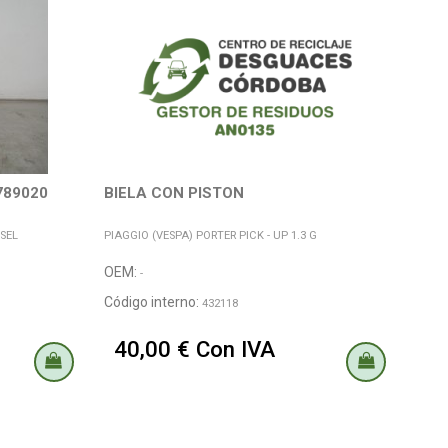
789020
BIELA CON PISTON
ESEL
PIAGGIO (VESPA) PORTER PICK - UP 1.3 G
OEM:
-
Código interno:
432118
40,00 € Con IVA