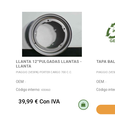
LLANTA 12''PULGADAS LLANTAS -
TAPA BA
LLANTA
PIAGGIO (VESPA) PORTER CARGO 700 C.C.
PIAGGIO (VESP
OEM:
OEM:
-
-
Código interno:
Código inte
430460
39,99 € Con IVA