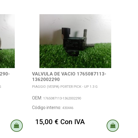
290-
VALVULA DE VACIO 1765087113-
1362002290
G
PIAGGIO (VESPA) PORTER PICK - UP 1.3 G
OEM:
1765087113-1362002290
Código interno:
430446
15,00 € Con IVA