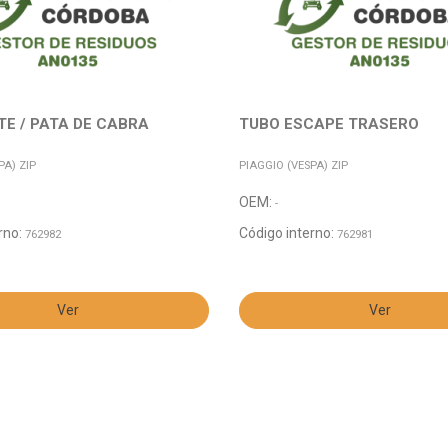
E / PATA DE CABRA
TUBO ESCAPE TRASERO
PA) ZIP
PIAGGIO (VESPA) ZIP
OEM:
-
rno:
Código interno:
762982
762981
Ver
Ver