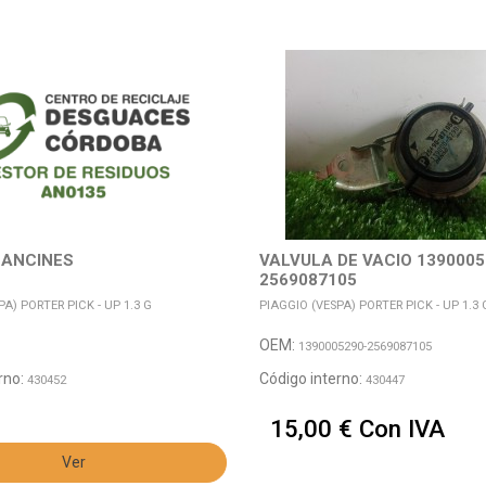
LANCINES
VALVULA DE VACIO 1390005
2569087105
A) PORTER PICK - UP 1.3 G
PIAGGIO (VESPA) PORTER PICK - UP 1.3 
OEM:
1390005290-2569087105
rno:
Código interno:
430452
430447
15,00 € Con IVA
Ver