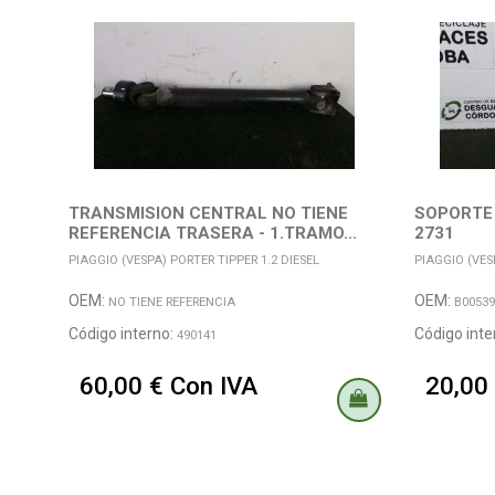
TRANSMISION CENTRAL NO TIENE
SOPORTE 
REFERENCIA TRASERA - 1.TRAMO...
2731
PIAGGIO (VESPA) PORTER TIPPER 1.2 DIESEL
PIAGGIO (VES
OEM:
OEM:
NO TIENE REFERENCIA
B00539
Código interno:
Código inte
490141
60,00 € Con IVA
20,00