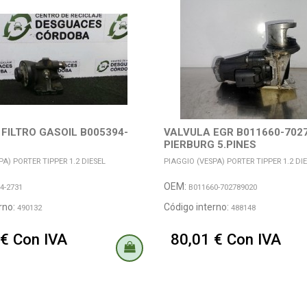
FILTRO GASOIL B005394-
VALVULA EGR B011660-702
PIERBURG 5.PINES
PA) PORTER TIPPER 1.2 DIESEL
PIAGGIO (VESPA) PORTER TIPPER 1.2 DI
OEM:
4-2731
B011660-702789020
rno:
Código interno:
490132
488148
 € Con IVA
80,01 € Con IVA