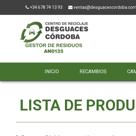
+34 678 74 13 93
ventas@desguacescordoba.co
INICIO
RECAMBIOS
CA
LISTA DE PROD