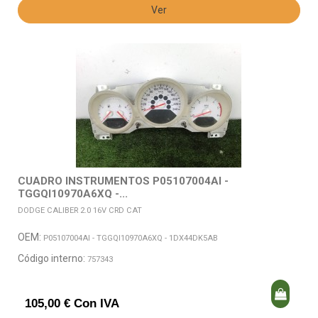
Ver
CUADRO INSTRUMENTOS P05107004AI -
TGGQI10970A6XQ -...
DODGE CALIBER 2.0 16V CRD CAT
OEM:
P05107004AI - TGGQI10970A6XQ - 1DX44DK5AB
Código interno:
757343
105,00 € Con IVA