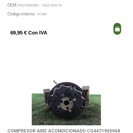
OEM:
P05105823AC - 25021203114
Código interno:
757387
69,95 € Con IVA
COMPRESOR AIRE ACONDICIONADO CG4471905068