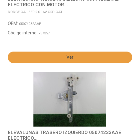
ELECTRICO CON.MOTOR...
DODGE CALIBER 2.0 16V CRD CAT
OEM:
05074232AAE
Código interno:
757357
Ver
ELEVALUNAS TRASERO IZQUIERDO 05074233AAE
ELECTRICO...