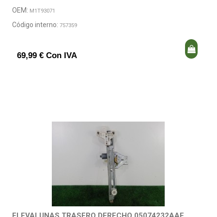
OEM:
M1T93071
Código interno:
757359
69,99 € Con IVA
ELEVALUNAS TRASERO DERECHO 05074232AAE